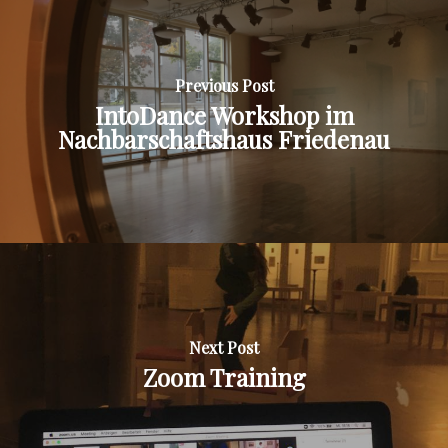
Previous Post
IntoDance Workshop im
Nachbarschaftshaus Friedenau
Next Post
Zoom Training