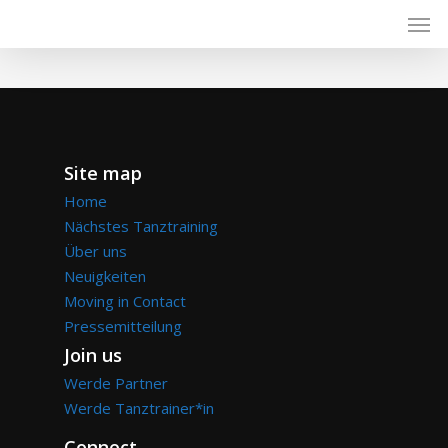
Skip
Men
to
main
content
Site map
Home
Nächstes Tanztraining
Über uns
Neuigkeiten
Moving in Contact
Pressemitteilung
Join us
Werde Partner
Werde Tanztrainer*in
Connect